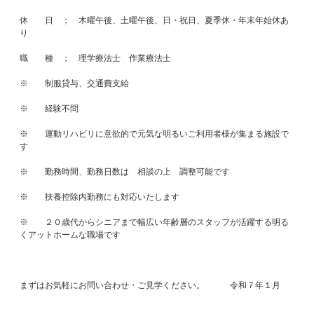
休　　日　；　木曜午後、土曜午後、日・祝日、夏季休・年末年始休あ
り

職　　種　；　理学療法士　作業療法士

※　　制服貸与、交通費支給

※　　経験不問

※　　運動リハビリに意欲的で元気な明るいご利用者様が集まる施設で
す

※　　勤務時間、勤務日数は　相談の上　調整可能です

※　　扶養控除内勤務にも対応いたします

※　　２０歳代からシニアまで幅広い年齢層のスタッフが活躍する明る
くアットホームな職場です

まずはお気軽にお問い合わせ・ご見学ください。　　　令和７年１月
